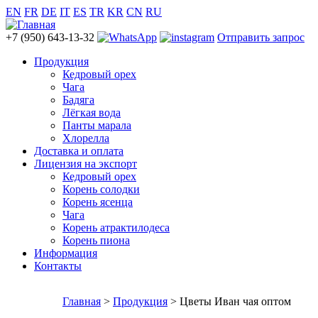
EN
FR
DE
IT
ES
TR
KR
CN
RU
+7 (950) 643-13-32
Отправить запрос
Продукция
Кедровый орех
Чага
Бадяга
Лёгкая вода
Панты марала
Хлорелла
Доставка и оплата
Лицензия на экспорт
Кедровый орех
Корень солодки
Корень ясенца
Чага
Корень атрактилодеса
Корень пиона
Информация
Контакты
Главная
>
Продукция
> Цветы Иван чая оптом