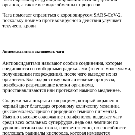
органов, а также все виде обменных процессов
Чага помогает справиться с короновирусом SARS-CoV-2,
поскольку помимо противовирусного действия улучшает
текучесть крови
Антиоксидантная активность чаги
Антиоксидантами называют особые соединения, которые
соединяются со свободными радикалами (то есть молекулами,
получившими повреждения), после чего выводят их из
организма. Благодаря этому окислительные процессы,
неизбежно разрушающие клетки организма,
приостанавливаются или протекают намного медленнее.
Снаружи чага покрыта склероцием, который окрашен в
черный цвет благодаря огромному количеству меланина
(высокомолекулярного природного темного пигмента).
Именно высокое содержание полифенолов выделяет чагу
среди всех остальных суперфудов, ведь она чемпион по
уровню антиоксидантов и, соответственно, по способности
поглощать радикалы кислорода, которая измеряется