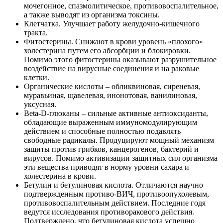
мочегонное, спазмолитическое, противовоспалительное,
а также выводят из организма токсины.
Клетчатка. Улучшает работу желудочно-кишечного
тракта.
Фитостерины. Снижают в крови уровень «плохого»
холестерина путем его абсорбции и блокировки.
Помимо этого фитостерины оказывают разрушительное
воздействие на вирусные соединения и на раковые
клетки.
Органические кислоты – обликвиновая, сиреневая,
муравьиная, щавелевая, инонотовая, ванилиновая,
уксусная.
Beta-D-глюканы – сильные активные антиоксиданты,
обладающие выраженным иммуномодулирующим
действием и способные полностью подавлять
свободные радикалы. Продуцируют мощный механизм
защиты против грибков, канцерогенов, бактерий и
вирусов. Помимо активизации защитных сил организма
эти вещества приводят в норму уровни сахара и
холестерина в крови.
Бетулин и бетулиновая кислота. Отличаются научно
подтвержденным противо-ВИЧ, противоопухолевым,
противовоспалительным действием. Последние годя
ведутся исследования противоракового действия.
Подтверждено, что бетулиновая кислота успешно