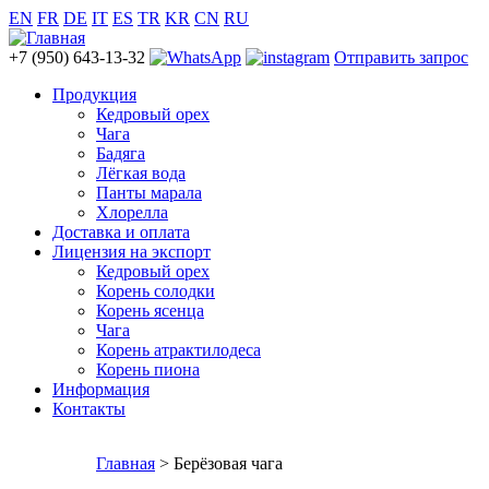
EN
FR
DE
IT
ES
TR
KR
CN
RU
+7 (950) 643-13-32
Отправить запрос
Продукция
Кедровый орех
Чага
Бадяга
Лёгкая вода
Панты марала
Хлорелла
Доставка и оплата
Лицензия на экспорт
Кедровый орех
Корень солодки
Корень ясенца
Чага
Корень атрактилодеса
Корень пиона
Информация
Контакты
Главная
> Берёзовая чага