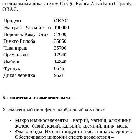
специальным показателем OxygenRadicalAbsorbanceCapacity –
ORAC.
Продукт
ORAC
Экстракт Русской Чаги
190000
Порошок Каму-Каму
52000
Гинкго Билоба
35850
Чаванпраш
35700
Орех пекан
17940
Имбирь
14840
Фундук
9645
Дикая черника
9621
Биологически активные вещества чаги
Хромогенный полифенолкарбоновый комплекс
Макро и микроэлементы – натрий, магний, алюминий,
железо, барий, калий, кальций, кремний, цинк, медь.
Флавоноиды. Их синтезируют из меланина склероция.
Обеспечивают широкий спектр воздействия –