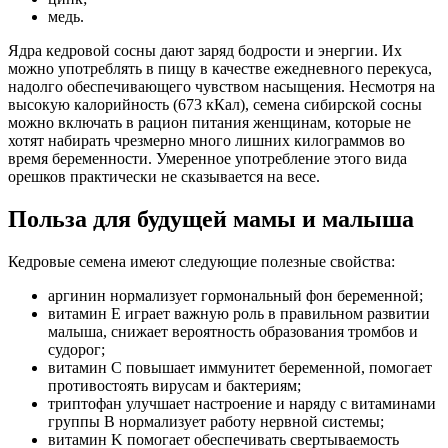
медь.
Ядра кедровой сосны дают заряд бодрости и энергии. Их
можно употреблять в пищу в качестве ежедневного перекуса,
надолго обеспечивающего чувством насыщения. Несмотря на
высокую калорийность (673 кКал), семена сибирской сосны
можно включать в рацион питания женщинам, которые не
хотят набирать чрезмерно много лишних килограммов во
время беременности. Умеренное употребление этого вида
орешков практически не сказывается на весе.
Польза для будущей мамы и малыша
Кедровые семена имеют следующие полезные свойства:
аргинин нормализует гормональный фон беременной;
витамин E играет важную роль в правильном развитии
малыша, снижает вероятность образования тромбов и
судорог;
витамин C повышает иммунитет беременной, помогает
противостоять вирусам и бактериям;
триптофан улучшает настроение и наряду с витаминами
группы B нормализует работу нервной системы;
витамин K помогает обеспечивать свертываемость