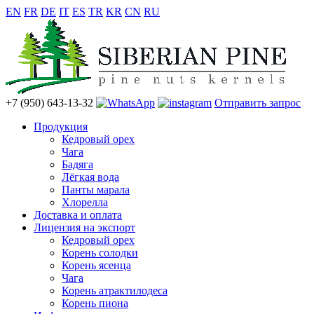
EN
FR
DE
IT
ES
TR
KR
CN
RU
+7 (950) 643-13-32
Отправить запрос
Продукция
Кедровый орех
Чага
Бадяга
Лёгкая вода
Панты марала
Хлорелла
Доставка и оплата
Лицензия на экспорт
Кедровый орех
Корень солодки
Корень ясенца
Чага
Корень атрактилодеса
Корень пиона