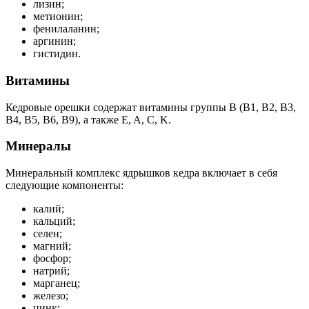
лизин;
метионин;
фенилаланин;
аргинин;
гистидин.
Витамины
Кедровые орешки содержат витамины группы B (B1, B2, B3,
B4, B5, B6, B9), а также E, A, C, K.
Минералы
Минеральный комплекс ядрышков кедра включает в себя
следующие компоненты:
калий;
кальций;
селен;
магний;
фосфор;
натрий;
марганец;
железо;
цинк;