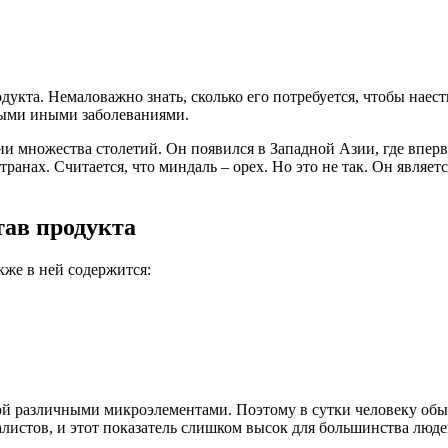
кта. Немаловажно знать, сколько его потребуется, чтобы наесть
рыми иными заболеваниями.
 множества столетий. Он появился в Западной Азии, где вперв
транах. Считается, что миндаль – орех. Но это не так. Он являе
тав продукта
кже в ней содержится:
й различными микроэлементами. Поэтому в сутки человеку обыч
листов, и этот показатель слишком высок для большинства люде