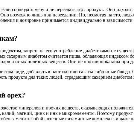
 если соблюдать меру и не переедать этот продукт. Он подходит
 Оно возможно лишь при переедании. Но, несмотря на это, людя
ебления и дозировке принимается индивидуально в зависимости о
икам?
одуктом, запрета на его употребление диабетиками не существуе
ых сахарным диабетом считается пища, обладающая индексом бо
водов и иных полезных веществ. Они не противопоказаны при д
истом виде, добавлять в напитки или салаты либо иные блюда. 
ость продукта для таких людей, страдающим сахарным диабетом 
й орех?
жество минералов и прочих веществ, оказывающих положительн
, калий, магний, цинк и иные микроэлементы. Поэтому продукт п
собен заменить собой аптечные витаминные комплексы и даже н