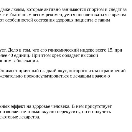
 даже людям, которые активно занимаются спортом и следят за
м с избыточным весом рекомендуется посоветоваться с врачом
т особенностей состояния здоровья пациента с таким
т. Дело в том, что его гликемический индекс всего 15, при
лее 40 единиц. При этом орех обладает высокой
анном заболевании.
Он имеет приятный сладкий вкус, которого из-за ограничений
желательно проконсультироваться с лечащим врачом о
ых эффект на здоровье человека. В нем присутствует
озволяет не только вкусно перекусить, но и получить
екоторые лекарства.