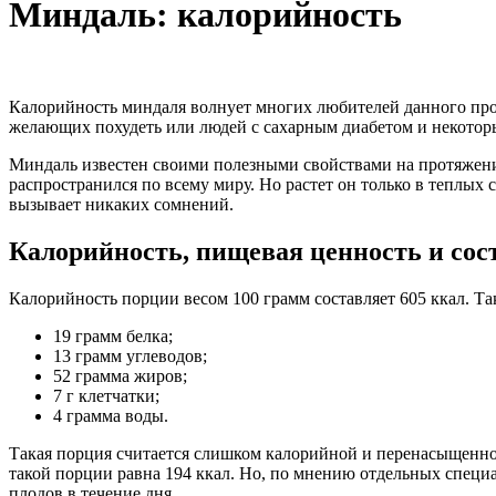
Миндаль: калорийность
Калорийность миндаля волнует многих любителей данного проду
желающих похудеть или людей с сахарным диабетом и некото
Миндаль известен своими полезными свойствами на протяжении
распространился по всему миру. Но растет он только в теплых с
вызывает никаких сомнений.
Калорийность, пищевая ценность и сос
Калорийность порции весом 100 грамм составляет 605 ккал. Та
19 грамм белка;
13 грамм углеводов;
52 грамма жиров;
7 г клетчатки;
4 грамма воды.
Такая порция считается слишком калорийной и перенасыщенно
такой порции равна 194 ккал. Но, по мнению отдельных специа
плодов в течение дня.