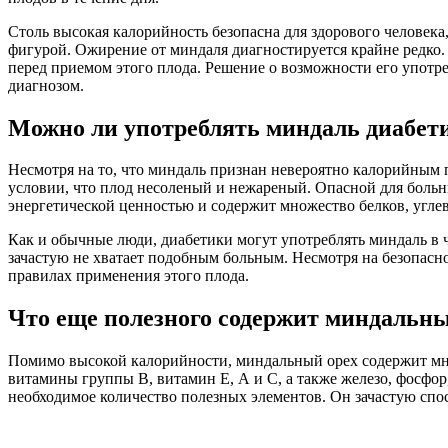
Столь высокая калорийность безопасна для здорового человека,
фигурой. Ожирение от миндаля диагностируется крайне редко.
перед приемом этого плода. Решение о возможности его употр
диагнозом.
Можно ли употреблять миндаль диабет
Несмотря на то, что миндаль признан невероятно калорийным пр
условии, что плод несоленый и нежареный. Опасной для больн
энергетической ценностью и содержит множество белков, угле
Как и обычные люди, диабетики могут употреблять миндаль в ч
зачастую не хватает подобным больным. Несмотря на безопасн
правилах применения этого плода.
Что еще полезного содержит миндальны
Помимо высокой калорийности, миндальный орех содержит мно
витамины группы B, витамин Е, А и С, а также железо, фосфор
необходимое количество полезных элементов. Он зачастую спо