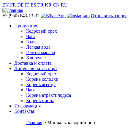
EN
FR
DE
IT
ES
TR
KR
CN
RU
+7 (950) 643-13-32
Отправить запрос
Продукция
Кедровый орех
Чага
Бадяга
Лёгкая вода
Панты марала
Хлорелла
Доставка и оплата
Лицензия на экспорт
Кедровый орех
Корень солодки
Корень ясенца
Чага
Корень атрактилодеса
Корень пиона
Информация
Контакты
Главная
> Миндаль: калорийность