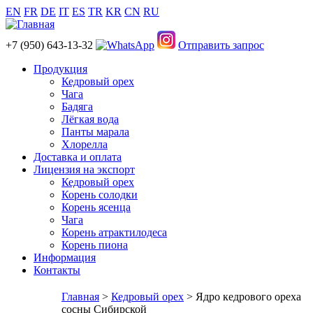
EN
FR
DE
IT
ES
TR
KR
CN
RU
+7 (950) 643-13-32
Отправить запрос
Продукция
Кедровый орех
Чага
Бадяга
Лёгкая вода
Панты марала
Хлорелла
Доставка и оплата
Лицензия на экспорт
Кедровый орех
Корень солодки
Корень ясенца
Чага
Корень атрактилодеса
Корень пиона
Информация
Контакты
Главная
>
Кедровый орех
> Ядро кедрового ореха
сосны Сибирской